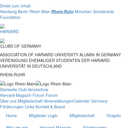
Direkt zum Inhalt
Hamburg
Berlin
Rhein-Main
Rhein-Ruhr
München
Scholarship
Foundation
HARVARD
CLUBS
OF
GERMANY
ASSOCIATION OF HARVARD UNIVERSITY ALUMNI IN GERMANY
VEREINIGUNG EHEMALIGER STUDENTEN DER HARVARD-
UNIVERSITÄT IN DEUTSCHLAND
RHEIN-RUHR
Startseite
Club-Verzeichnis
Harvard-Magazin
Forum
Forum
Über uns
Mitgliedschaft
Veranstaltungen
Calendar Germany
Förderungen
Links
Kontakt & Board
Home
Mitglieder Login
Mitgliedschaft
Chapter
Who we are
Harvard-Magazin
Förderungen